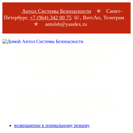
Антол Системы Безопасности
✯ Санкт-
Петербург,
+7 (964) 342 00 75
☏, ВатсАп, Телеграм
✯ antolsb@yandex.ru
Установка видеонаблюдения, домофонии, систем
контроля доступа, автоматики, охранной
сигнализации,
речевого оповещения и музыкальной
трансляции, монтаж сетей
Опыт работы 15 лет. Гарантируем высокое
качество работ, поддержку и сопровождение.
Разумные цены
Объекты любого масштаба. Работа по договору,
НДС или без НДС (УСН)
возвращение к нормальному режиму