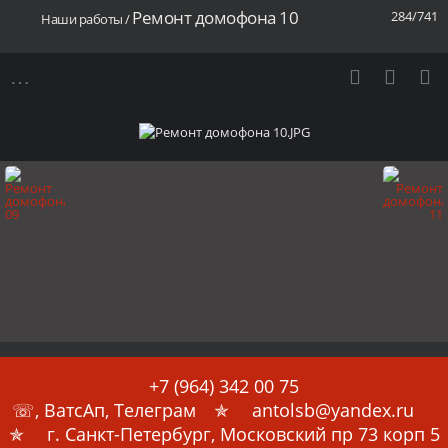
Ремонт домофона 10
284/741
Наши работы
/
+7 (964) 342 00 75
☏, ВатсАп, Телеграм ✯ antolsb@yandex.ru
✯ г. Санкт-Петербург, Московский пр 73 корп 5