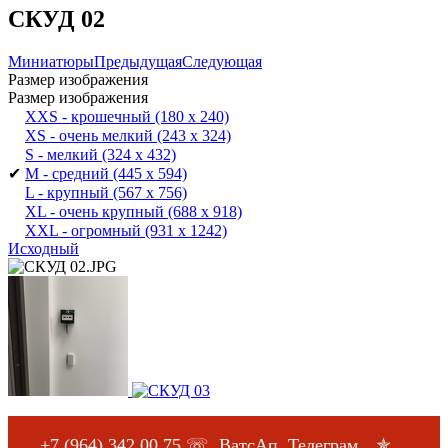
СКУД 02
Миниатюры
Предыдущая
Следующая
Размер изображения
Размер изображения
XXS - крошечный
(180 x 240)
XS - очень мелкий
(243 x 324)
S - мелкий
(324 x 432)
✔
M - средний
(445 x 594)
L - крупный
(567 x 756)
XL - очень крупный
(688 x 918)
XXL - огромный
(931 x 1242)
Исходный
+7 (964) 342 00 75
☏, ВатсАп, Телеграм ✯