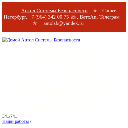
Антол Системы Безопасности
✯ Санкт-
Петербург,
+7 (964) 342 00 75
☏, ВатсАп, Телеграм
✯ antolsb@yandex.ru
Установка видеонаблюдения, домофонии, систем
контроля доступа, автоматики, охранной
сигнализации,
речевого оповещения и музыкальной
трансляции, монтаж сетей
Опыт работы 15 лет. Гарантируем высокое
качество работ, поддержку и сопровождение.
Разумные цены
Объекты любого масштаба. Работа по договору,
НДС или без НДС (УСН)
341/741
Наши работы
/