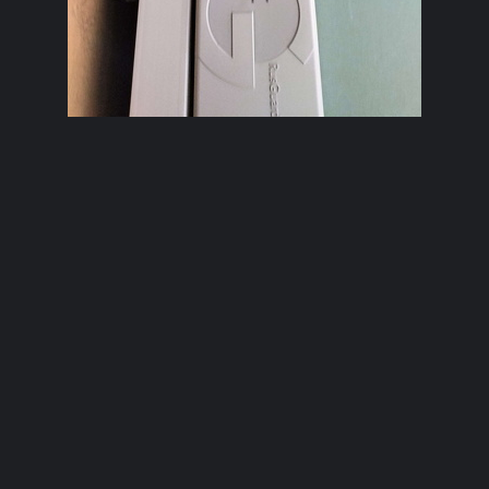
+7 (964) 342 00 75
☏, ВатсАп, Телеграм ✯ antolsb@yandex.ru
✯ г. Санкт-Петербург, Московский пр 73 корп 5
✯