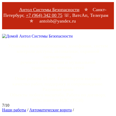
Антол Системы Безопасности
✯ Санкт-
Петербург,
+7 (964) 342 00 75
☏, ВатсАп, Телеграм
✯ antolsb@yandex.ru
Установка видеонаблюдения, домофонии, систем
контроля доступа, автоматики, охранной
сигнализации,
речевого оповещения и музыкальной
трансляции, монтаж сетей
Опыт работы 15 лет. Гарантируем высокое
качество работ, поддержку и сопровождение.
Разумные цены
Объекты любого масштаба. Работа по договору,
НДС или без НДС (УСН)
7/10
Наши работы
/
Автоматические ворота
/