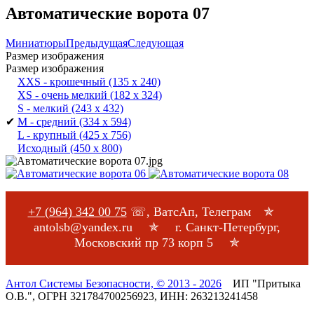
Автоматические ворота 07
Миниатюры
Предыдущая
Следующая
Размер изображения
Размер изображения
XXS - крошечный
(135 x 240)
XS - очень мелкий
(182 x 324)
S - мелкий
(243 x 432)
✔
M - средний
(334 x 594)
L - крупный
(425 x 756)
Исходный
(450 x 800)
+7 (964) 342 00 75
☏, ВатсАп, Телеграм ✯
antolsb@yandex.ru ✯ г. Санкт-Петербург,
Московский пр 73 корп 5 ✯
Антол Системы Безопасности,
© 2013 - 2026
ИП "Притыка
О.В.", ОГРН 321784700256923, ИНН: 263213241458